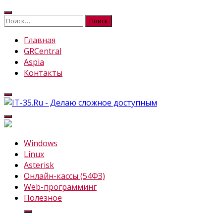
Перейти
к
Найти:
содержимому
Главная
GRCentral
Aspia
Контакты
IT-35.Ru
Делаю сложное доступным
Windows
Linux
Asterisk
Онлайн-кассы (54ФЗ)
Web-программинг
Полезное