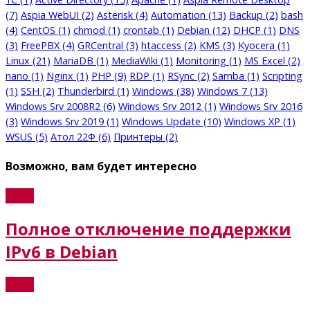
(7)
Aspia WebUI
(2)
Asterisk
(4)
Automation
(13)
Backup
(2)
bash
(4)
CentOS
(1)
chmod
(1)
crontab
(1)
Debian
(12)
DHCP
(1)
DNS
(3)
FreePBX
(4)
GRCentral
(3)
htaccess
(2)
KMS
(3)
Kyocera
(1)
Linux
(21)
MariaDB
(1)
MediaWiki
(1)
Monitoring
(1)
MS Excel
(2)
nano
(1)
Nginx
(1)
PHP
(9)
RDP
(1)
RSync
(2)
Samba
(1)
Scripting
(1)
SSH
(2)
Thunderbird
(1)
Windows
(38)
Windows 7
(13)
Windows Srv 2008R2
(6)
Windows Srv 2012
(1)
Windows Srv 2016
(3)
Windows Srv 2019
(1)
Windows Update
(10)
Windows XP
(1)
WSUS
(5)
Атол 22Ф
(6)
Принтеры
(2)
Возможно, вам будет интересно
Linux
Полное отключение поддержки
IPv6 в Debian
Linux