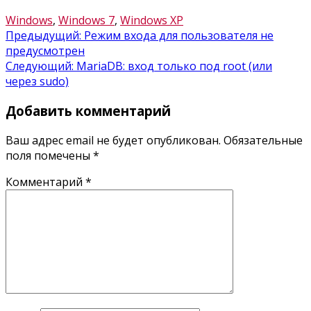
Windows
,
Windows 7
,
Windows XP
Навигация
Предыдущий:
Режим входа для пользователя не
предусмотрен
по
Следующий:
MariaDB: вход только под root (или
записям
через sudo)
Добавить комментарий
Ваш адрес email не будет опубликован.
Обязательные
поля помечены
*
Комментарий
*